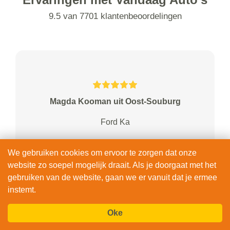
9.5 van 7701 klantenbeoordelingen
Magda Kooman uit Oost-Souburg
Ford Ka
Prima service,is voor een ieder aan te
We gebruiken cookies om ervoor te zorgen dat onze
raden
website zo soepel mogelijk draait. Als je doorgaat met het
gebruiken van de website, gaan we er vanuit dat je ermee
instemt.
Bekijk al onze 7701 beoordelingen
Oke
BEKIJK & BOEK