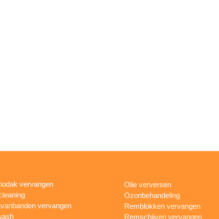
iodak vervangen
Olie verversen
cleaning
Ozonbehandeling
vanbanden vervangen
Remblokken vervangen
wash
Remschijven vervangen