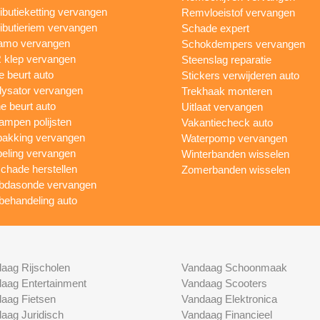
ributieketting vervangen
Remvloeistof vervangen
ributieriem vervangen
Schade expert
amo vervangen
Schokdempers vervangen
klep vervangen
Steenslag reparatie
e beurt auto
Stickers verwijderen auto
lysator vervangen
Trekhaak monteren
ne beurt auto
Uitlaat vervangen
ampen polijsten
Vakantiecheck auto
akking vervangen
Waterpomp vervangen
eling vervangen
Winterbanden wisselen
chade herstellen
Zomerbanden wisselen
bdasonde vervangen
behandeling auto
aag Rijscholen
Vandaag Schoonmaak
aag Entertainment
Vandaag Scooters
aag Fietsen
Vandaag Elektronica
aag Juridisch
Vandaag Financieel