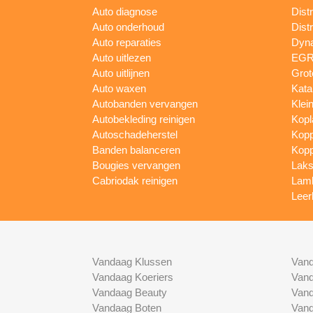
Auto diagnose
Dist
Auto onderhoud
Dist
Auto reparaties
Dyn
Auto uitlezen
EGR 
Auto uitlijnen
Grot
Auto waxen
Kata
Autobanden vervangen
Klei
Autobekleding reinigen
Kopl
Autoschadeherstel
Kopp
Banden balanceren
Kopp
Bougies vervangen
Laks
Cabriodak reinigen
Lam
Leer
Vandaag Klussen
Vand
Vandaag Koeriers
Vand
Vandaag Beauty
Vand
Vandaag Boten
Vand