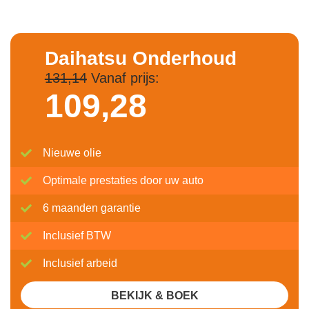
Daihatsu Onderhoud
131,14
Vanaf prijs:
109,
28
Nieuwe olie
Optimale prestaties door uw auto
6 maanden garantie
Inclusief BTW
Inclusief arbeid
BEKIJK & BOEK