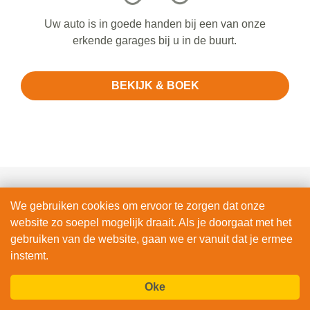
Uw auto is in goede handen bij een van onze
erkende garages bij u in de buurt.
BEKIJK & BOEK
We gebruiken cookies om ervoor te zorgen dat onze
Waarom Vandaag Auto's voor uw
website zo soepel mogelijk draait. Als je doorgaat met het
Schokdempers vervangen?
gebruiken van de website, gaan we er vanuit dat je ermee
instemt.
Oke