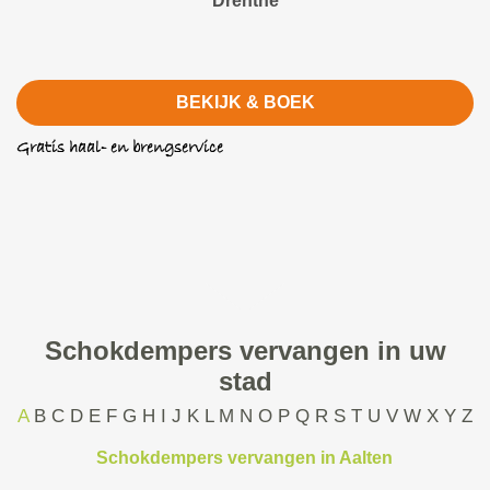
Drenthe
BEKIJK & BOEK
Gratis haal- en brengservice
Schokdempers vervangen in uw
stad
A
B
C
D
E
F
G
H
I
J
K
L
M
N
O
P
Q
R
S
T
U
V
W
X
Y
Z
Schokdempers vervangen in Aalten