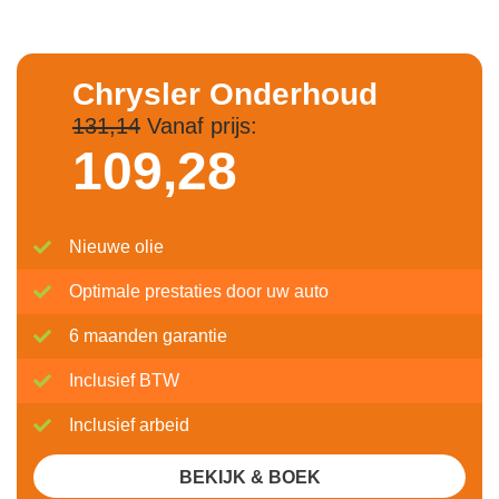
Chrysler Onderhoud
131,14
Vanaf prijs:
109,
28
Nieuwe olie
Optimale prestaties door uw auto
6 maanden garantie
Inclusief BTW
Inclusief arbeid
BEKIJK & BOEK