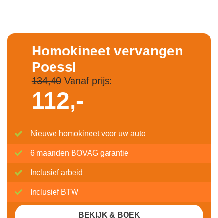
Homokineet vervangen
Poessl
134,40
Vanaf prijs:
112,-
Nieuwe homokineet voor uw auto
6 maanden BOVAG garantie
Inclusief arbeid
Inclusief BTW
BEKIJK & BOEK