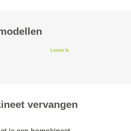
modellen
Lexus Is
ineet vervangen
t je een homokineet