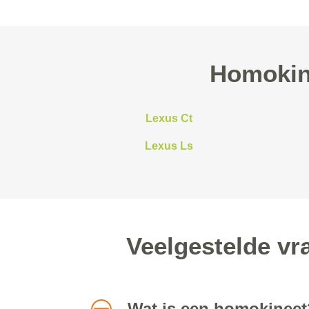
Homokin
Lexus Ct
Lexus Ls
Veelgestelde v
Wat is een homokineet