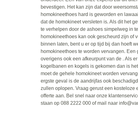
bevestigen. Het kan zijn dat door weersoms
homokineethoes hard is geworden en lawaai 
dat de homokineet versleten is. Als dit het ge
te verhelpen door de ashoes simpelweg in t
homokineethoes kan ook gescheurd zijn of ve
binnen laten, bent u er op tijd bij dan hoeft w
homokineethoes te worden vervangen. Een 
overigens ook een afkeurpunt van de . Als er t
kogelbanen en kogels is gekomen dan is he
moet de gehele homokineet worden vervange
ergste geval is de aandrijfas ook beschadig
zullen oplopen. Vraag gerust een kosteloze e
offerte aan. Bel snel naar onze klantenservi
staan op 088 2222 000 of mail naar info@va