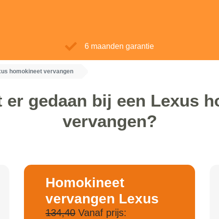
6 maanden garantie
xus homokineet vervangen
 er gedaan bij een Lexus 
vervangen?
Homokineet
vervangen Lexus
134,40
Vanaf prijs: