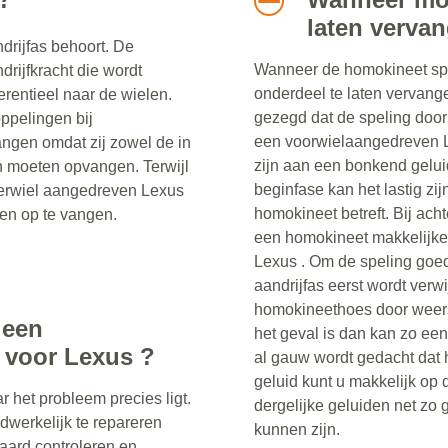
laten verva
ndrijfas behoort. De
Wanneer de homokineet spel
drijfkracht die wordt
onderdeel te laten vervan
erentieel naar de wielen.
gezegd dat de speling door
ppelingen bij
een voorwielaangedreven L
ngen omdat zij zowel de in
zijn aan een bonkend geluid
n moeten opvangen. Terwijl
beginfase kan het lastig zij
terwiel aangedreven Lexus
homokineet betreft. Bij ac
en op te vangen.
een homokineet makkelijker
Lexus . Om de speling goed 
aandrijfas eerst wordt verwi
homokineethoes door weers
 een
het geval is dan kan zo e
 voor Lexus ?
al gauw wordt gedacht dat 
geluid kunt u makkelijk op 
ar het probleem precies ligt.
dergelijke geluiden net zo
adwerkelijk te repareren
kunnen zijn.
raard controleren en