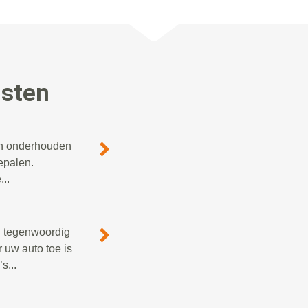
nsten
ten onderhouden
bepalen.
..
n tegenwoordig
 uw auto toe is
s...