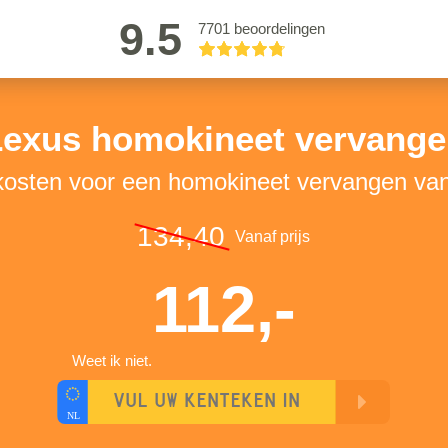
9.5
7701 beoordelingen
Lexus homokineet vervange
 kosten voor een homokineet vervangen va
134,40
Vanaf prijs
112,-
Weet ik niet.