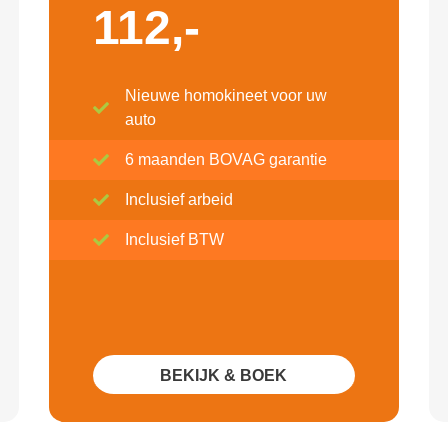
112,-
Nieuwe homokineet voor uw
auto
6 maanden BOVAG garantie
Inclusief arbeid
Inclusief BTW
BEKIJK & BOEK