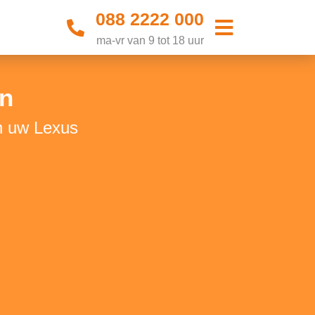
088 2222 000
ma-vr van 9 tot 18 uur
n
n uw Lexus