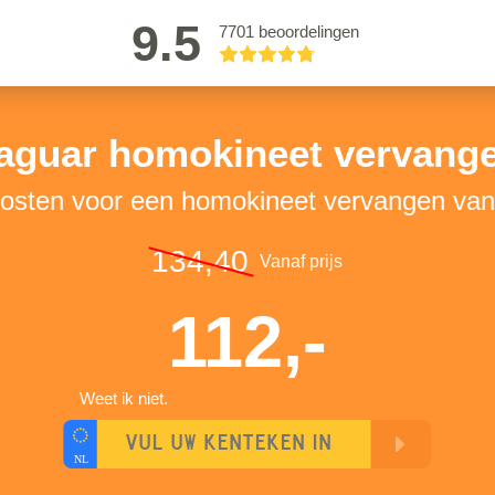
9.5
7701 beoordelingen
aguar homokineet vervang
kosten voor een homokineet vervangen va
134,40
Vanaf prijs
112,-
Weet ik niet.