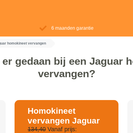
6 maanden garantie
guar homokineet vervangen
 er gedaan bij een Jaguar 
vervangen?
Homokineet
vervangen Jaguar
134,40
Vanaf prijs: