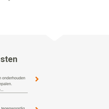
nsten
ten onderhouden
bepalen.
..
n tegenwoordig