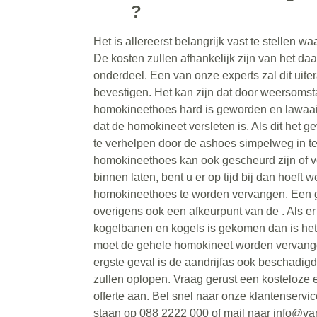
?
Het is allereerst belangrijk vast te stellen wa
De kosten zullen afhankelijk zijn van het da
onderdeel. Een van onze experts zal dit uite
bevestigen. Het kan zijn dat door weersoms
homokineethoes hard is geworden en lawaai 
dat de homokineet versleten is. Als dit het ge
te verhelpen door de ashoes simpelweg in t
homokineethoes kan ook gescheurd zijn of ve
binnen laten, bent u er op tijd bij dan hoeft w
homokineethoes te worden vervangen. Een 
overigens ook een afkeurpunt van de . Als er t
kogelbanen en kogels is gekomen dan is he
moet de gehele homokineet worden vervange
ergste geval is de aandrijfas ook beschadig
zullen oplopen. Vraag gerust een kosteloze e
offerte aan. Bel snel naar onze klantenservi
staan op 088 2222 000 of mail naar info@va