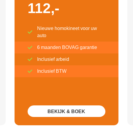
112,-
Nieuwe homokineet voor uw
auto
6 maanden BOVAG garantie
Inclusief arbeid
Inclusief BTW
BEKIJK & BOEK