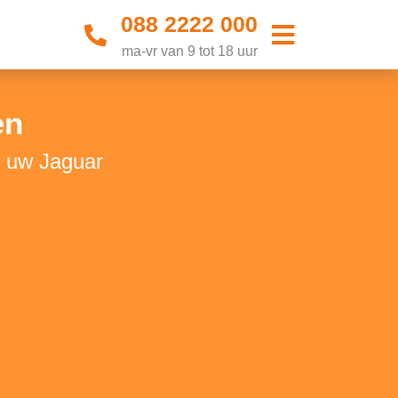
088 2222 000
ma-vr van 9 tot 18 uur
en
n uw Jaguar