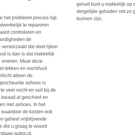
geluid kunt u makkelijk op 
dergelijke geluiden net zo
ar het probleem precies ligt.
kunnen zijn.
adwerkelijk te repareren
raard controleren en
tandigheden de
veroorzaakt die doet lijken
val is dan is dat makkelijk
e smeren. Maar deze
t lekken en vocht/vuil
ellicht alleen de
gescheurde ashoes is
e veel vocht en vuil bij de
t kwaad al geschied en
n met ashoes. In het
d waardoor de kosten ook
n geheel vrijblijvende
ce die u graag te woord
ndaag-autos.nl.