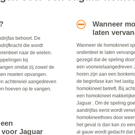
?
Wanneer moe
laten verva
ndrijfas behoort. De
Wanneer de homokineet spel
drijfkracht die wordt
onderdeel te laten vervan
erentieel naar de wielen.
gezegd dat de speling door
ppelingen bij
een voorwielaangedreven J
angen omdat zij zowel de
horen zijn aan een bonkend 
ngen moeten opvangen.
de beginfase kan het lastig 
een achterwiel aangedreven
homokineet betreft. Bij ac
en hoeven op te vangen.
een homokineet makkelijker
Jaguar . Om de speling goed
aandrijfas eerst wordt verwi
homokineethoes door weers
 een
het geval is dan kan zo e
 voor Jaguar
al gauw wordt gedacht dat 