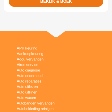
BEKIJK & BOEK
APK keuring
Aankoopkeuring
Accu vervangen
Airco service
Auto diagnose
Auto onderhoud
Auto reparaties
Auto uitlezen
Auto uitlijnen
Auto waxen
Autobanden vervangen
Autobekleding reinigen