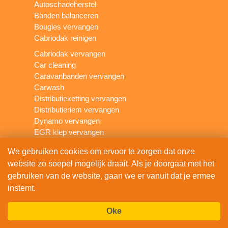
Autoschadeherstel
Banden balanceren
Bougies vervangen
Cabriodak reinigen
Cabriodak vervangen
Car cleaning
Caravanbanden vervangen
Carwash
Distributieketting vervangen
Distributieriem vervangen
Dynamo vervangen
EGR klep vervangen
Grote beurt auto
We gebruiken cookies om ervoor te zorgen dat onze
Katalysator vervangen
website zo soepel mogelijk draait. Als je doorgaat met het
Kleine beurt auto
gebruiken van de website, gaan we er vanuit dat je ermee
Koplampen polijsten
instemt.
Koppakking vervangen
Koppeling vervangen
Lakschade herstellen
Oke
Lambdasonde vervangen