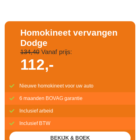
Homokineet vervangen
Dodge
134,40
Vanaf prijs:
112,-
Nieuwe homokineet voor uw auto
6 maanden BOVAG garantie
Inclusief arbeid
Inclusief BTW
BEKIJK & BOEK