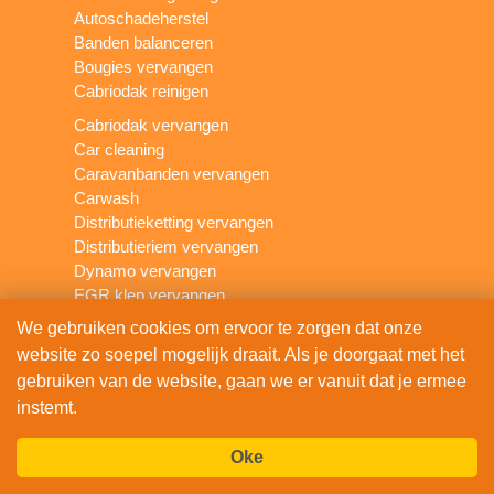
Autoschadeherstel
Banden balanceren
Bougies vervangen
Cabriodak reinigen
Cabriodak vervangen
Car cleaning
Caravanbanden vervangen
Carwash
Distributieketting vervangen
Distributieriem vervangen
Dynamo vervangen
EGR klep vervangen
Grote beurt auto
We gebruiken cookies om ervoor te zorgen dat onze
Katalysator vervangen
website zo soepel mogelijk draait. Als je doorgaat met het
Kleine beurt auto
gebruiken van de website, gaan we er vanuit dat je ermee
Koplampen polijsten
instemt.
Koppakking vervangen
Koppeling vervangen
Oke
Lakschade herstellen
Lambdasonde vervangen