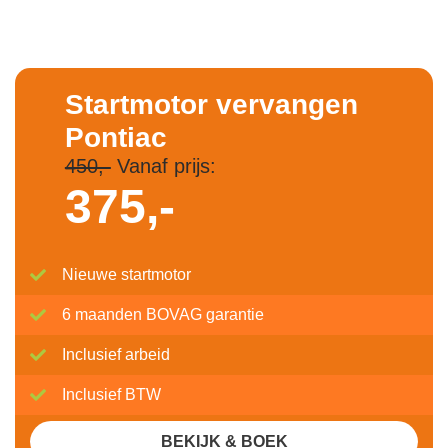
Startmotor vervangen
Pontiac
450,-
Vanaf prijs:
375,-
Nieuwe startmotor
6 maanden BOVAG garantie
Inclusief arbeid
Inclusief BTW
BEKIJK & BOEK