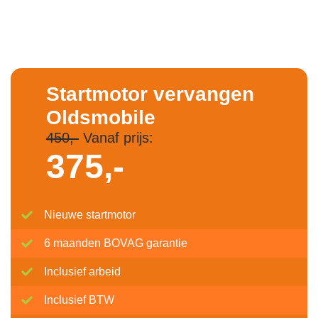
Startmotor vervangen
Oldsmobile
450,-
Vanaf prijs:
375,-
Nieuwe startmotor
6 maanden BOVAG garantie
Inclusief arbeid
Inclusief BTW