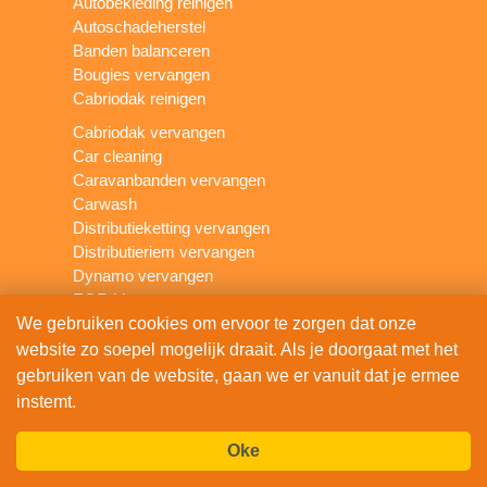
Autobekleding reinigen
Autoschadeherstel
Banden balanceren
Bougies vervangen
Cabriodak reinigen
Cabriodak vervangen
Car cleaning
Caravanbanden vervangen
Carwash
Distributieketting vervangen
Distributieriem vervangen
Dynamo vervangen
EGR klep vervangen
Grote beurt auto
We gebruiken cookies om ervoor te zorgen dat onze
Katalysator vervangen
website zo soepel mogelijk draait. Als je doorgaat met het
Kleine beurt auto
gebruiken van de website, gaan we er vanuit dat je ermee
Koplampen polijsten
instemt.
Koppakking vervangen
Koppeling vervangen
Oke
Lakschade herstellen