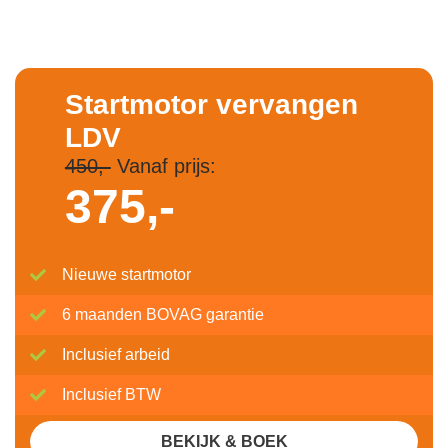
Startmotor vervangen
LDV
450,-
Vanaf prijs:
375,-
Nieuwe startmotor
6 maanden BOVAG garantie
Inclusief arbeid
Inclusief BTW
BEKIJK & BOEK