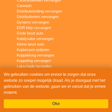
Caravanbanden vervangen
Carwash
Distributieketting vervangen
Distributieriem vervangen
Dynamo vervangen
EGR klep vervangen
Grote beurt auto
Katalysator vervangen
Kleine beurt auto
Koplampen polijsten
Koppakking vervangen
Koppeling vervangen
Lakschade herstellen
Lambdasonde vervangen
We gebruiken cookies om ervoor te zorgen dat onze
Leerbehandeling auto
website zo soepel mogelijk draait. Als je doorgaat met het
Olie verversen
gebruiken van de website, gaan we er vanuit dat je ermee
Ozonbehandeling
instemt.
Remblokken vervangen
Remschijven vervangen
Oke
Remvloeistof vervangen