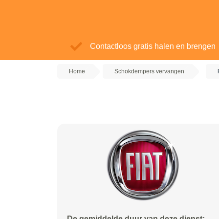
Contactloos gratis halen en brengen
Home
Schokdempers vervangen
De gemiddelde duur van deze dienst: