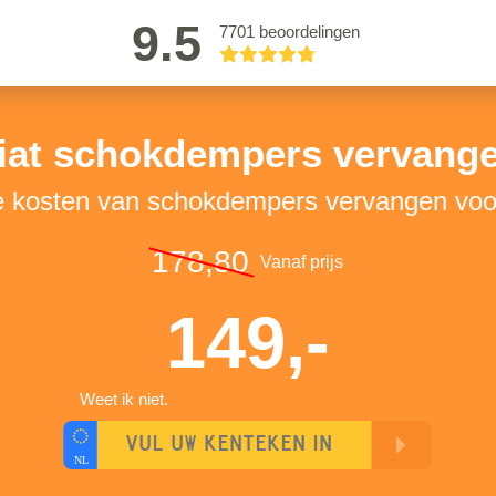
9.5
7701 beoordelingen
iat schokdempers vervang
e kosten van schokdempers vervangen voo
178,80
Vanaf prijs
149,-
Weet ik niet.