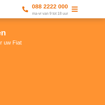
088 2222 000
ma-vr van 9 tot 18 uur
en
r uw Fiat