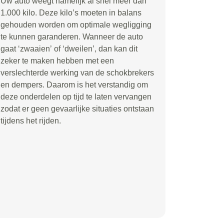
Uw auto weegt namelijk al snel meer dan
1.000 kilo. Deze kilo
’
s moeten in balans
gehouden worden om optimale wegligging
te kunnen garanderen. Wanneer de auto
gaat
‘
zwaaien
’
of
‘
dweilen
’
, dan kan dit
zeker te maken hebben met een
verslechterde werking van de schokbrekers
en dempers. Daarom is het verstandig om
deze onderdelen op tijd te laten vervangen
zodat er geen gevaarlijke situaties ontstaan
tijdens het rijden.