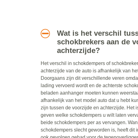
Wat is het verschil tus
schokbrekers aan de v
achterzijde?
Het verschil in schokdempers of schokbreker
achterzijde van de auto is afhankelijk van het
Doorgaans zijn dit verschillende veren omda
lading vervoerd wordt en de achterste scho
beladen aanhanger moeten kunnen weerstaa
afhankelijk van het model auto dat u hebt ku
zijn tussen de voorzijde en achterzijde. Het i
geven welke schokdempers u wilt laten ver
beide schokdempers per as vervangen. Wann
schokdempers slecht geworden is, heeft dit 
ook gevolgen gehad voor de tegenoverligg