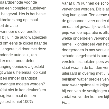
ndaardperiode voor de
Vanaf € 79 kunnen de scho
en een compleet autoleven
vervangen worden. Dit is a
 het geval. Het is het beste
slag kunt gaan. Ten eerste
hokbrekers nog optimaal
de gespannen veer onder de
ert de auto
omdat het gevaarlijk werk i
wanneer u over oneffen
prijs van de reparatie is af
n bij u in de auto wagenziek
welke onderdelen vervang
jd om eens te kijken naar de
namelijk onderdeel van het
 langere tijd door met deze
doorgereden is met verslet
der de auto te kijken
schade toegebracht is aan 
t er meer onderdelen
versleten schokdempers wor
anging opnieuw afgesteld
staat waarin de banden ver
gt waar u helemaal op kunt
uiteraard in overleg met u.
dt en minder brandstof
bekijken wat er precies ve
 vervangen moeten worden?
auto weer optimaal te krij
(dat niet in kan deuken) en
bij een van de vestigingen 
 mag tweemaal deinen
zodat we verder kunnen kij
ge test is niet 100%
Fiat .