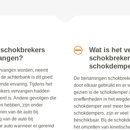
t schokbrekers
Wat is het v
vangen?
schokbreker
schokdempe
vervangen worden, neemt
p de achterbank is dit goed
De benamingen schokbreke
nde ervaring. Tijdens het
door elkaar gebruikt en er
brekers vervangen hadden
gezien is de schokdemper a
rd is. Andere gevolgen die
oneffenheden in het wegdek
en hebben, zijn onder
schokdemper veel meer be
ren van de auto bij
schokdempers, zijn er veel
 van de auto bij
beschikbaar. Bij de schokd
de auto wanneer er geremd
het omzetten van kinetische