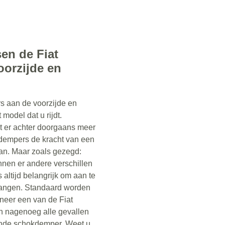
sen de Fiat
oorzijde en
s aan de voorzijde en
 model dat u rijdt.
t er achter doorgaans meer
kdempers de kracht van een
n. Maar zoals gezegd:
nnen er andere verschillen
s altijd belangrijk om aan te
vangen. Standaard worden
eer een van de Fiat
in nagenoeg alle gevallen
ende schokdemper. Weet u