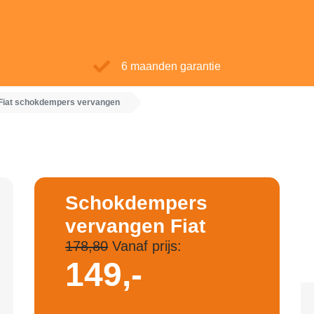
6 maanden garantie
Fiat schokdempers vervangen
Schokdempers
vervangen Fiat
178,80
Vanaf prijs:
149,-