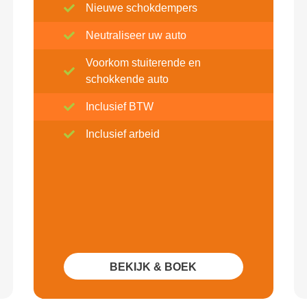
Nieuwe schokdempers
Neutraliseer uw auto
Voorkom stuiterende en
schokkende auto
Inclusief BTW
Inclusief arbeid
BEKIJK & BOEK