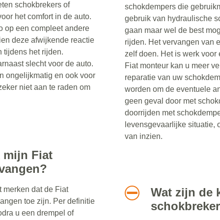
eten schokbrekers of
schokdempers die gebruik
oor het comfort in de auto.
gebruik van hydraulische s
to op een compleet andere
gaan maar wel de best moge
en deze afwijkende reactie
rijden. Het vervangen van 
 tijdens het rijden.
zelf doen. Het is werk voor
rnaast slecht voor de auto.
Fiat monteur kan u meer ve
n ongelijkmatig en ook voor
reparatie van uw schokdem
zeker niet aan te raden om
worden om de eventuele and
geen geval door met schok
doorrijden met schokdempe
levensgevaarlijke situatie, 
van inzien.
 mijn Fiat
rvangen?
t merken dat de Fiat
Wat zijn de 
gen toe zijn. Per definitie
schokbreke
zodra u een drempel of