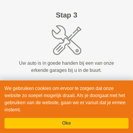
Stap 3
Uw auto is in goede handen bij een van onze
erkende garages bij u in de buurt.
We gebruiken cookies om ervoor te zorgen dat onze
BEKIJK & BOEK
website zo soepel mogelijk draait. Als je doorgaat met het
gebruiken van de website, gaan we er vanuit dat je ermee
instemt.
Oke