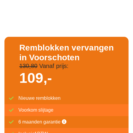
Remblokken vervangen
in Voorschoten
130,80
Vanaf prijs:
109,-
Nieuwe remblokken
Voorkom slijtage
6 maanden garantie