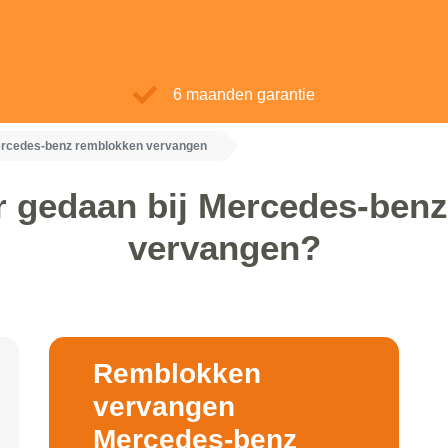
6 maanden garantie
rcedes-benz remblokken vervangen
r gedaan bij Mercedes-ben
vervangen?
Remblokken
vervangen
Mercedes-benz