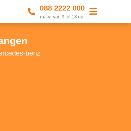
088 2222 000
ma-vr van 9 tot 18 uur
vangen
Mercedes-benz