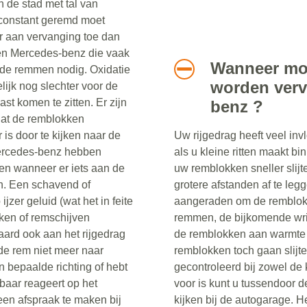
n de stad met tal van
 constant geremd moet
r aan vervanging toe dan
Een Mercedes-benz die vaak
Wanneer mo
r de remmen nodig. Oxidatie
worden verv
ijk nog slechter voor de
t komen te zitten. Er zijn
benz ?
dat de remblokken
s door te kijken naar de
Uw rijgedrag heeft veel inv
Mercedes-benz hebben
als u kleine ritten maakt b
n wanneer er iets aan de
uw remblokken sneller slij
n. Een schavend of
grotere afstanden af te legge
 ijzer geluid (wat het in feite
aangeraden om de remblokke
kken of remschijven
remmen, de bijkomende wr
ard ook aan het rijgedrag
de remblokken aan warmte 
de rem niet meer naar
remblokken toch gaan slijt
 bepaalde richting of hebt
gecontroleerd bij zowel de k
baar reageert op het
voor is kunt u tussendoor d
een afspraak te maken bij
kijken bij de autogarage. He