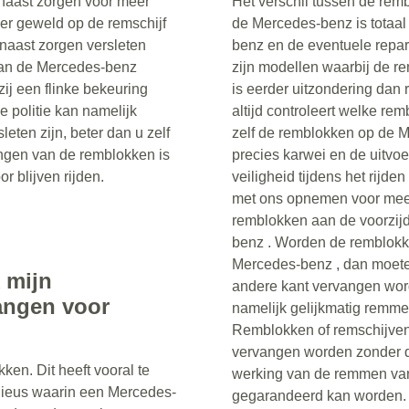
naast zorgen voor meer
Het verschil tussen de re
r geweld op de remschijf
de Mercedes-benz is totaal
aast zorgen versleten
benz en de eventuele repar
van de Mercedes-benz
zijn modellen waarbij de re
zij een flinke bekeuring
is eerder uitzondering dan 
politie kan namelijk
altijd controleert welke re
ten zijn, beter dan u zelf
zelf de remblokken op de M
ngen van de remblokken is
precies karwei en de uitvoe
r blijven rijden.
veiligheid tijdens het rijde
met ons opnemen voor meer 
remblokken aan de voorzijde
benz . Worden de remblokk
Mercedes-benz , dan moete
 mijn
andere kant vervangen word
angen voor
namelijk gelijkmatig remmen
Remblokken of remschijven
vervangen worden zonder d
en. Dit heeft vooral te
werking van de remmen van
lieus waarin een Mercedes-
gegarandeerd kan worden.