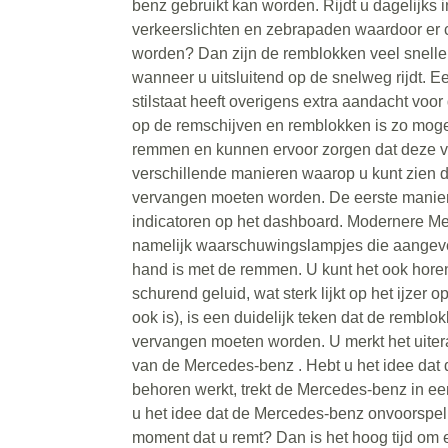
benz gebruikt kan worden. Rijdt u dagelijks i
verkeerslichten en zebrapaden waardoor er
worden? Dan zijn de remblokken veel snelle
wanneer u uitsluitend op de snelweg rijdt. 
stilstaat heeft overigens extra aandacht voo
op de remschijven en remblokken is zo mogel
remmen en kunnen ervoor zorgen dat deze vas
verschillende manieren waarop u kunt zien 
vervangen moeten worden. De eerste manier i
indicatoren op het dashboard. Modernere 
namelijk waarschuwingslampjes die aangeve
hand is met de remmen. U kunt het ook hore
schurend geluid, wat sterk lijkt op het ijzer op
ook is), is een duidelijk teken dat de remblo
vervangen moeten worden. U merkt het uitera
van de Mercedes-benz . Hebt u het idee dat 
behoren werkt, trekt de Mercedes-benz in een
u het idee dat de Mercedes-benz onvoorspel
moment dat u remt? Dan is het hoog tijd om 