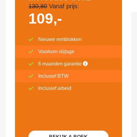
130,80
Vanaf prijs:
109,-
Nieuwe remblokken
Voorkom slijtage
6 maanden garantie
Inclusief BTW
Inclusief arbeid
BEKIJK & BOEK