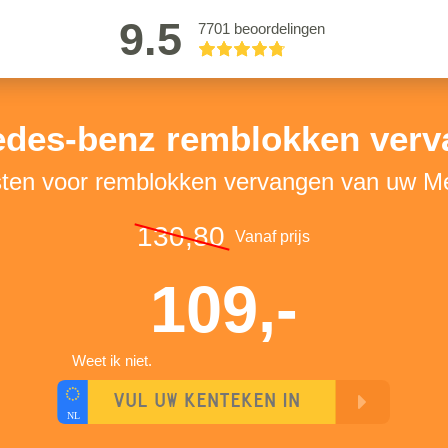
9.5
7701 beoordelingen
des-benz remblokken ver
sten voor remblokken vervangen van uw 
130,80
Vanaf prijs
109,-
Weet ik niet.