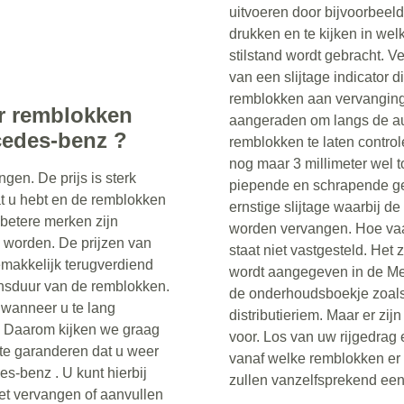
uitvoeren door bijvoorbeel
drukken en te kijken in we
stilstand wordt gebracht. 
van een slijtage indicator 
remblokken aan vervanging t
or remblokken
aangeraden om langs de au
cedes-benz ?
remblokken te laten control
nog maar 3 millimeter wel t
gen. De prijs is sterk
piepende en schrapende gelu
t u hebt en de remblokken
ernstige slijtage waarbij d
betere merken zijn
worden vervangen. Hoe va
 worden. De prijzen van
staat niet vastgesteld. Het z
emakkelijk terugverdiend
wordt aangegeven in de Me
ensduur van de remblokken.
de onderhoudsboekje zoals
n wanneer u te lang
distributieriem. Maar er zij
. Daarom kijken we graag
voor. Los van uw rijgedrag e
te garanderen dat u weer
vanaf welke remblokken er
s-benz . U kunt hierbij
zullen vanzelfsprekend ee
et vervangen of aanvullen