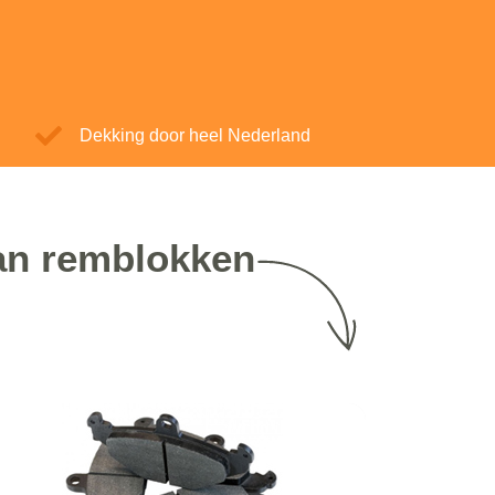
Dekking door heel Nederland
van remblokken