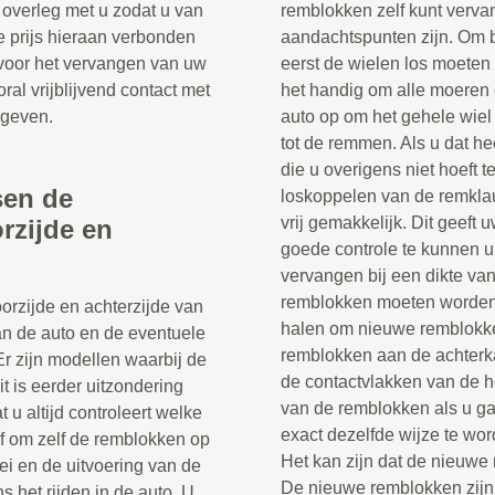
n overleg met u zodat u van
remblokken zelf kunt verva
e prijs hieraan verbonden
aandachtspunten zijn. Om b
n voor het vervangen van uw
eerst de wielen los moeten 
al vrijblijvend contact met
het handig om alle moeren e
 geven.
auto op om het gehele wiel
tot de remmen. Als u dat he
die u overigens niet hoeft t
sen de
loskoppelen van de remkl
vrij gemakkelijk. Dit geeft
rzijde en
goede controle te kunnen 
vervangen bij een dikte van
remblokken moeten worden 
orzijde en achterzijde van
halen om nieuwe remblokk
van de auto en de eventuele
remblokken aan de achterka
Er zijn modellen waarbij de
de contactvlakken van de h
it is eerder uitzondering
van de remblokken als u ga
 u altijd controleert welke
exact dezelfde wijze te wo
f om zelf de remblokken op
Het kan zijn dat de nieuwe
ei en de uitvoering van de
De nieuwe remblokken zijn n
s het rijden in de auto. U