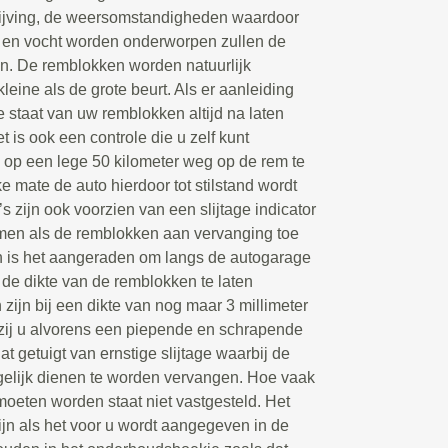
ijving, de weersomstandigheden waardoor
en vocht worden onderworpen zullen de
en. De remblokken worden natuurlijk
leine als de grote beurt. Als er aanleiding
e staat van uw remblokken altijd na laten
t is ook een controle die u zelf kunt
d op een lege 50 kilometer weg op de rem te
e mate de auto hierdoor tot stilstand wordt
s zijn ook voorzien van een slijtage indicator
mmen als de remblokken aan vervanging toe
dan is het aangeraden om langs de autogarage
de dikte van de remblokken te laten
zijn bij een dikte van nog maar 3 millimeter
zij u alvorens een piepende en schrapende
Dat getuigt van ernstige slijtage waarbij de
gelijk dienen te worden vervangen. Hoe vaak
eten worden staat niet vastgesteld. Het
zijn als het voor u wordt aangegeven in de