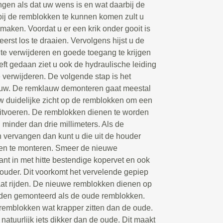
ngen als dat uw wens is en wat daarbij de
ij de remblokken te kunnen komen zult u
maken. Voordat u er een krik onder gooit is
erst los te draaien. Vervolgens hijst u de
 te verwijderen en goede toegang te krijgen
eft gedaan ziet u ook de hydraulische leiding
e verwijderen. De volgende stap is het
auw. De remklauw demonteren gaat meestal
 uw duidelijke zicht op de remblokken om een
uitvoeren. De remblokken dienen te worden
 minder dan drie millimeters. Als de
vervangen dan kunt u die uit de houder
en te monteren. Smeer de nieuwe
nt in met hitte bestendige kopervet en ook
ouder. Dit voorkomt het vervelende gepiep
at rijden. De nieuwe remblokken dienen op
rden gemonteerd als de oude remblokken.
 remblokken wat krapper zitten dan de oude.
atuurlijk iets dikker dan de oude. Dit maakt