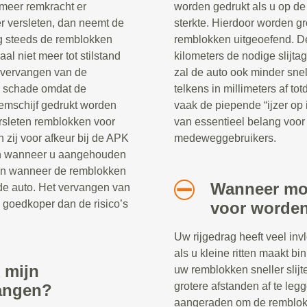
 meer remkracht er
worden gedrukt als u op de
er versleten, dan neemt de
sterkte. Hierdoor worden g
og steeds de remblokken
remblokken uitgeoefend. D
aal niet meer tot stilstand
kilometers de nodige slijtag
t vervangen van de
zal de auto ook minder s
r schade omdat de
telkens in millimeters af to
emschijf gedrukt worden
vaak de piepende “ijzer op
sleten remblokken voor
van essentieel belang voor 
 zij voor afkeur bij de APK
medeweggebruikers.
ren wanneer u aangehouden
oren wanneer de remblokken
Wanneer mo
n de auto. Het vervangen van
 goedkoper dan de risico’s
voor worde
Uw rijgedrag heeft veel inv
als u kleine ritten maakt b
 mijn
uw remblokken sneller slij
grotere afstanden af te legge
angen?
aangeraden om de remblokke