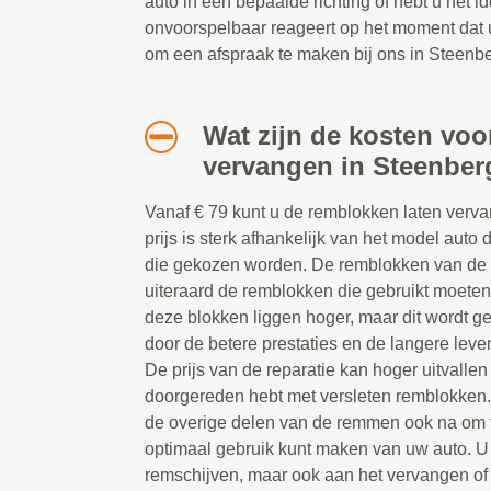
auto in een bepaalde richting of hebt u het i
onvoorspelbaar reageert op het moment dat u
om een afspraak te maken bij ons in Steenb
Wat zijn de kosten vo
vervangen in Steenbe
Vanaf € 79 kunt u de remblokken laten verv
prijs is sterk afhankelijk van het model auto
die gekozen worden. De remblokken van de 
uiteraard de remblokken die gebruikt moeten
deze blokken liggen hoger, maar dit wordt g
door de betere prestaties en de langere lev
De prijs van de reparatie kan hoger uitvalle
doorgereden hebt met versleten remblokken
de overige delen van de remmen ook na om 
optimaal gebruik kunt maken van uw auto. U 
remschijven, maar ook aan het vervangen of