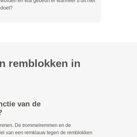
worden en wat gebeurt er wanneer u dit niet
doet?
an remblokken in
nctie van de
?
remmen. De trommelremmen en de
del van een remklauw tegen de remblokken