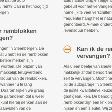
dee dat de auto
auto handleiding en bijgeh
 remt? Dan is het hoog tijd
gebeurt voor het vervangen 
ergen
namelijk te veel verschille
frequentie hangt het er nat
gemonteerd. A-merk onderd
or remblokken
levensduur hebben.
rgen?
Kan ik de r
angen in Steenbergen. De
 dat u hebt en de remblokken
vervangen?
betere merken zijn
 worden. De prijzen van
Als u een beetje van sleute
emakkelijk terugverdiend
makkelijk af dan behoort h
ensduur van de remblokken.
zelf te vervangen. Mocht het
n wanneer u te lang
bij de autogarage in Steenb
. Daarom kijken we graag
de juiste kwalitatieve keuz
te garanderen dat u weer
gaat gebruiken. De benodi
kunt hierbij denken aan de
remblokken zijn een krik o
 aanvullen van de
hijsen en een sleutel. Wij 