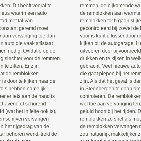
en. Dit heeft vooral te
remmen, de bijkomende wr
ieus waarin een auto
de remblokken aan warmte 
stad met tal van
remblokken toch gaan slijt
 constant geremd moet
gecontroleerd bij zowel de k
r aan vervanging toe dan
voor is kunt u tussendoor d
n auto die vaak stilstaat
kijken bij de autogarage. He
en nodig. Oxidatie op de
uitvoeren door bijvoorbeel
og slechter voor de remmen
drukken en te kijken in welk
te zitten. Er zijn
gebracht. Veel nieuwe auto’
dat de remblokken
die gaat piepen bij het re
s door te kijken naar de
zijn. Als dat het geval is 
to’s hebben namelijk
in Steenbergen te gaan om 
 er iets aan de hand is
controleren. De remblokken 
schavend of schurend
wel toe aan vervanging ten
id (wat het in feite ook is),
geluid hoort bij het rijden. 
 remschijven vervangen
remblokken zo snel als mo
n het rijgedrag van de
de remblokken vervangen mo
ar behoren werkt, trekt de
zou natuurlijk makkelijker 