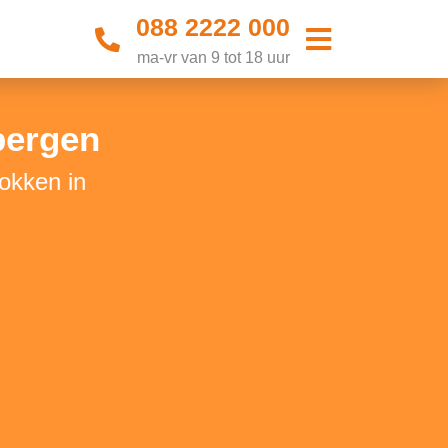
088 2222 000
ma-vr van 9 tot 18 uur
bergen
okken in