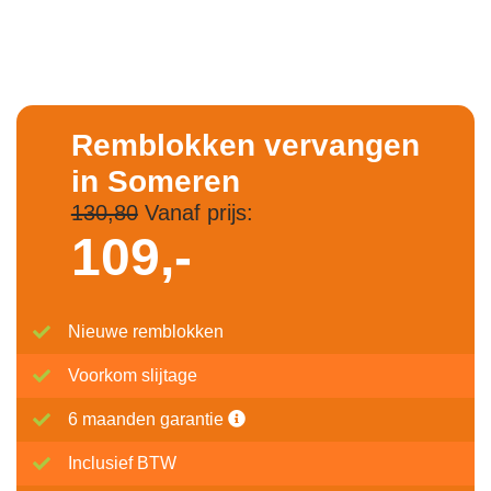
Remblokken vervangen
in Someren
130,80
Vanaf prijs:
109,-
Nieuwe remblokken
Voorkom slijtage
6 maanden garantie
Inclusief BTW