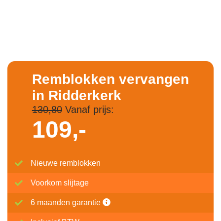
Remblokken vervangen
in Ridderkerk
130,80
Vanaf prijs:
109,-
Nieuwe remblokken
Voorkom slijtage
6 maanden garantie