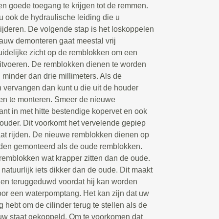
 en goede toegang te krijgen tot de remmen.
 u ook de hydraulische leiding die u
wijderen. De volgende stap is het loskoppelen
auw demonteren gaat meestal vrij
duidelijke zicht op de remblokken om een
uitvoeren. De remblokken dienen te worden
 minder dan drie millimeters. Als de
vervangen dan kunt u die uit de houder
en te monteren. Smeer de nieuwe
nt in met hitte bestendige kopervet en ook
ouder. Dit voorkomt het vervelende gepiep
at rijden. De nieuwe remblokken dienen op
rden gemonteerd als de oude remblokken.
 remblokken wat krapper zitten dan de oude.
atuurlijk iets dikker dan de oude. Dit maakt
en teruggeduwd voordat hij kan worden
or een waterpomptang. Het kan zijn dat uw
hebt om de cilinder terug te stellen als de
w staat gekoppeld. Om te voorkomen dat