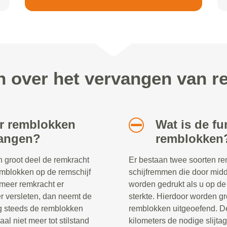
n over het vervangen van r
r remblokken
Wat is de fu
vangen?
remblokken
 groot deel de remkracht
Er bestaan twee soorten 
emblokken op de remschijf
schijfremmen die door mid
 meer remkracht er
worden gedrukt als u op de
er versleten, dan neemt de
sterkte. Hierdoor worden g
og steeds de remblokken
remblokken uitgeoefend. D
aal niet meer tot stilstand
kilometers de nodige slijtag