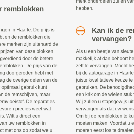
merk onderdelen zullen va
or remblokken
hebben.
Kan ik de r
gen in Haarle. De prijs is
ebt en de remblokken die
vervangen?
e merken zijn uiteraard de
prijzen van deze blokken
Als u een beetje van sleute
ugverdiend door de betere
makkelijk af dan behoort h
remblokken. De prijs van de
zelf te vervangen. Mocht het
lang doorgereden hebt met
bij de autogarage in Haarle 
ag de overige delen van de
juiste kwalitatieve keuze t
optimaal gebruik kunt
gebruiken. De benodigdhed
an de remschijven, maar
een krik om de wielen stuk 
emvloeistof. De reparaties
Wij zullen u stapsgewijs ui
tevoren precies weet wat
vervangen als dat uw wens 
s. Wilt u direct een
Om bij de remblokken te ku
 van uw remblokken in
moeten maken. Voordat u er 
act met ons op zodat we u
moeren eerst los te draaien