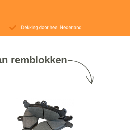
Dekking door heel Nederland
van remblokken