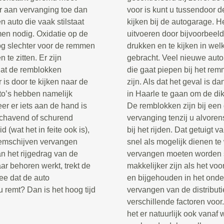
r aan vervanging toe dan
voor is kunt u tussendoor d
n auto die vaak stilstaat
kijken bij de autogarage. He
en nodig. Oxidatie op de
uitvoeren door bijvoorbeel
og slechter voor de remmen
drukken en te kijken in welk
te zitten. Er zijn
gebracht. Veel nieuwe auto’
dat de remblokken
die gaat piepen bij het re
s door te kijken naar de
zijn. Als dat het geval is 
to’s hebben namelijk
in Haarle te gaan om de dik
 er iets aan de hand is
De remblokken zijn bij een 
schavend of schurend
vervanging tenzij u alvore
id (wat het in feite ook is),
bij het rijden. Dat getuigt 
 remschijven vervangen
snel als mogelijk dienen 
n het rijgedrag van de
vervangen moeten worden sta
ar behoren werkt, trekt de
makkelijker zijn als het vo
dee dat de auto
en bijgehouden in het onde
 remt? Dan is het hoog tijd
vervangen van de distributie
verschillende factoren voor
het er natuurlijk ook vana