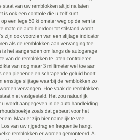
e staat van uw remblokken altijd na laten
t is ook een controle die u zelf kunt
d op een lege 50 kilometer weg op de rem te
e mate de auto hierdoor tot stilstand wordt
s zijn ook voorzien van een slijtage indicator
mmen als de remblokken aan vervanging toe
dan is het aangeraden om langs de autogarage
te van de remblokken te laten controleren.
dikte van nog maar 3 millimeter wel toe aan
ns een piepende en schrapende geluid hoort
van ernstige slijtage waarbij de remblokken zo
te worden vervangen. Hoe vaak de remblokken
at niet vastgesteld. Het zou natuurlijk
or u wordt aangegeven in de auto handleiding
rhoudsboekje zoals dat gebeurt voor het
riem. Maar er zijn hier namelijk te veel
. Los van uw rijgedrag en frequentie hangt
f welke remblokken er worden gemonteerd. A-