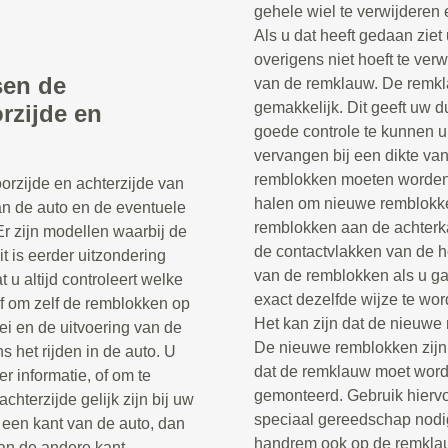
gehele wiel te verwijderen
Als u dat heeft gedaan ziet
overigens niet hoeft te ver
sen de
van de remklauw. De remkl
gemakkelijk. Dit geeft uw 
rzijde en
goede controle te kunnen 
vervangen bij een dikte van
remblokken moeten worden 
orzijde en achterzijde van
halen om nieuwe remblokk
van de auto en de eventuele
remblokken aan de achterka
Er zijn modellen waarbij de
de contactvlakken van de h
it is eerder uitzondering
van de remblokken als u ga
 u altijd controleert welke
exact dezelfde wijze te wo
f om zelf de remblokken op
Het kan zijn dat de nieuwe
ei en de uitvoering van de
De nieuwe remblokken zijn n
s het rijden in de auto. U
dat de remklauw moet word
r informatie, of om te
gemonteerd. Gebruik hiervo
hterzijde gelijk zijn bij uw
speciaal gereedschap nodig 
een kant van de auto, dan
handrem ook op de remklau
an de andere kant