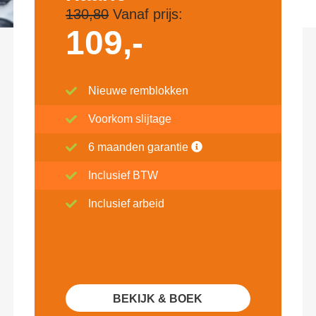
130,80
Vanaf prijs:
109,-
Nieuwe remblokken
Voorkom slijtage
6 maanden garantie
Inclusief BTW
Inclusief arbeid
BEKIJK & BOEK