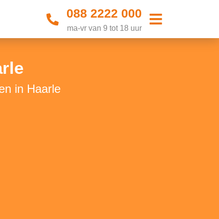
088 2222 000
ma-vr van 9 tot 18 uur
rle
en in Haarle