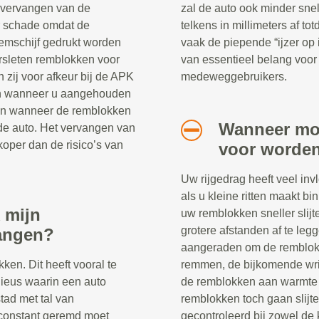
t vervangen van de
zal de auto ook minder s
r schade omdat de
telkens in millimeters af to
emschijf gedrukt worden
vaak de piepende “ijzer op
sleten remblokken voor
van essentieel belang voor 
 zij voor afkeur bij de APK
medeweggebruikers.
ren wanneer u aangehouden
oren wanneer de remblokken
Wanneer mo
n de auto. Het vervangen van
oper dan de risico’s van
voor worde
Uw rijgedrag heeft veel inv
als u kleine ritten maakt b
 mijn
uw remblokken sneller slij
grotere afstanden af te legge
angen?
aangeraden om de remblokke
en. Dit heeft vooral te
remmen, de bijkomende wr
ieus waarin een auto
de remblokken aan warmte 
stad met tal van
remblokken toch gaan slijt
 constant geremd moet
gecontroleerd bij zowel de k