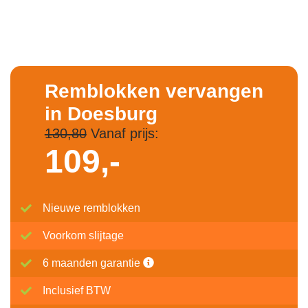
Remblokken vervangen
in Doesburg
130,80
Vanaf prijs:
109,-
Nieuwe remblokken
Voorkom slijtage
6 maanden garantie
Inclusief BTW