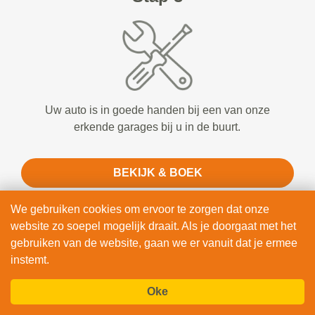
Uw auto is in goede handen bij een van onze
erkende garages bij u in de buurt.
BEKIJK & BOEK
We gebruiken cookies om ervoor te zorgen dat onze
website zo soepel mogelijk draait. Als je doorgaat met het
gebruiken van de website, gaan we er vanuit dat je ermee
instemt.
Oke
Waarom Vandaag Auto's in Diever