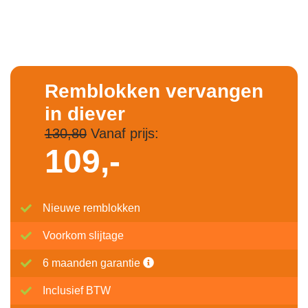
Remblokken vervangen
in diever
130,80
Vanaf prijs:
109,-
Nieuwe remblokken
Voorkom slijtage
6 maanden garantie
Inclusief BTW