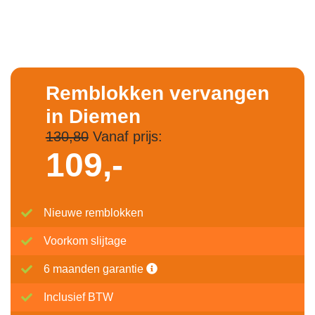
Remblokken vervangen
in Diemen
130,80
Vanaf prijs:
109,-
Nieuwe remblokken
Voorkom slijtage
6 maanden garantie
Inclusief BTW