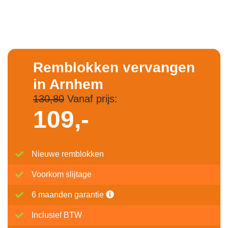
Remblokken vervangen
in Arnhem
130,80
Vanaf prijs:
109,-
Nieuwe remblokken
Voorkom slijtage
6 maanden garantie
Inclusief BTW