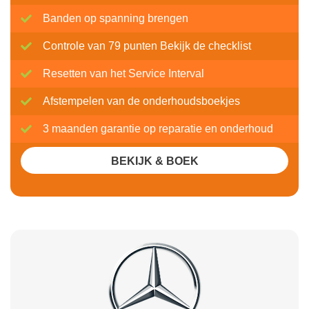
Banden op spanning brengen
Controle van 79 punten Bekijk de checklist
Resetten van het Service Interval
Afstempelen van de onderhoudsboekjes
3 maanden garantie op reparatie en onderhoud
BEKIJK & BOEK