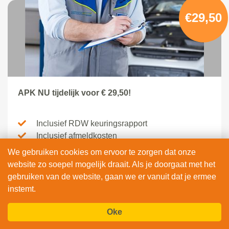
€29,50
APK NU tijdelijk voor € 29,50!
Inclusief RDW keuringsrapport
Inclusief afmeldkosten
Inclusief BTW
We gebruiken cookies om ervoor te zorgen dat onze
website zo soepel mogelijk draait. Als je doorgaat met het
BEKIJK & BOEK
gebruiken van de website, gaan we er vanuit dat je ermee
instemt.
Oke
-20%