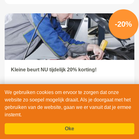
-20%
Kleine beurt NU tijdelijk 20% korting!
Verversen van olie en de oliefilter
We gebruiken cookies om ervoor te zorgen dat onze
Afstempelen onderhoudsboekje
website zo soepel mogelijk draait. Als je doorgaat met het
6 maanden garantie
gebruiken van de website, gaan we er vanuit dat je ermee
instemt.
BEKIJK & BOEK
Oke