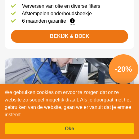
Verversen van olie en diverse filters
Afstempelen onderhoudsboekje
6 maanden garantie
BEKIJK & BOEK
-20%
We gebruiken cookies om ervoor te zorgen dat onze
website zo soepel mogelijk draait. Als je doorgaat met het
gebruiken van de website, gaan we er vanuit dat je ermee
instemt.
Kleine beurt NU tijdelijk 20% korting!
Oke
Verversen van olie en de oliefilter