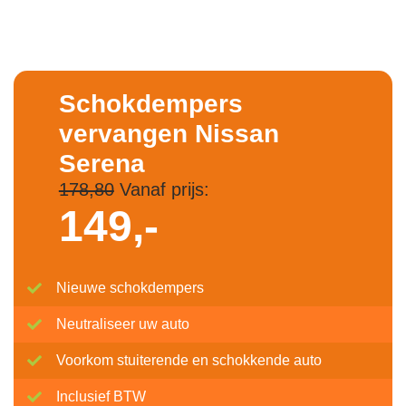
Schokdempers
vervangen Nissan
Serena
178,80
Vanaf prijs:
149,-
Nieuwe schokdempers
Neutraliseer uw auto
Voorkom stuiterende en schokkende auto
Inclusief BTW