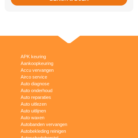
APK keuring
Aankoopkeuring
Accu vervangen
Airco service
Auto diagnose
Auto onderhoud
Auto reparaties
Auto uitlezen
Auto uitlijnen
Auto waxen
Autobanden vervangen
Autobekleding reinigen
Autoschadeherstel