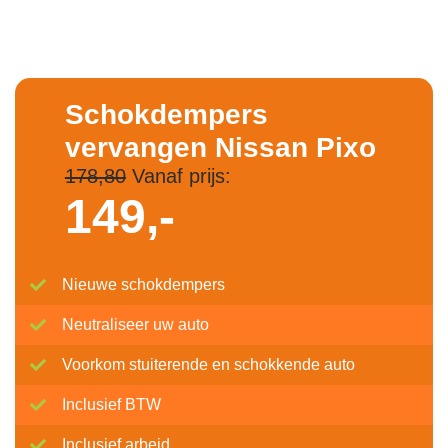
Schokdempers
vervangen Nissan Pixo
178,80
Vanaf prijs:
149,-
Nieuwe schokdempers
Neutraliseer uw auto
Voorkom stuiterende en schokkende auto
Inclusief BTW
Inclusief arbeid