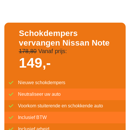
Schokdempers
vervangen Nissan Note
178,80
Vanaf prijs:
149,-
Nieuwe schokdempers
Neutraliseer uw auto
Voorkom stuiterende en schokkende auto
Inclusief BTW
Inclusief arbeid