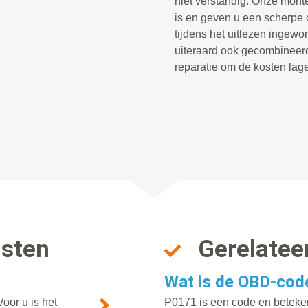
niet verstandig. Onze mont
is en geven u een scherpe o
tijdens het uitlezen ingewo
uiteraard ook gecombineer
reparatie om de kosten lager
nsten
Gerelatee
Wat is de OBD-cod
oor u is het
P0171 is een code en beteken