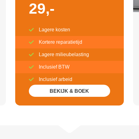
29,-
Lagere kosten
Kortere reparatietijd
Lagere milieubelasting
Inclusief BTW
Inclusief arbeid
BEKIJK & BOEK