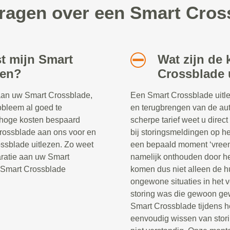
ragen over een Smart Cros
t mijn Smart
Wat zijn de
zen?
Crossblade 
 aan uw Smart Crossblade,
Een Smart Crossblade uitle
robleem al goed te
en terugbrengen van de auto
n hoge kosten bespaard
scherpe tarief weet u direc
rossblade aan ons voor en
bij storingsmeldingen op h
ssblade uitlezen. Zo weet
een bepaald moment ‘vreem
aratie aan uw Smart
namelijk onthouden door he
n Smart Crossblade
komen dus niet alleen de h
ongewone situaties in het ve
storing was die gewoon gew
Smart Crossblade tijdens h
eenvoudig wissen van stor