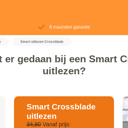
6 maanden garantie
n
Smart uitlezen Crossblade
 er gedaan bij een Smart 
uitlezen?
Smart Crossblade
uitlezen
34,80
Vanaf prijs: