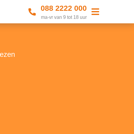
088 2222 000
ma-vr van 9 tot 18 uur
lezen