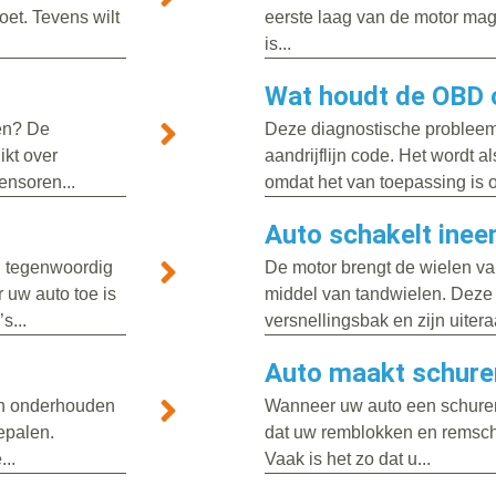
oet. Tevens wilt
eerste laag van de motor mag
is...
Wat houdt de OBD 
ten? De
Deze diagnostische probleem
ikt over
aandrijflijn code. Het wordt 
ensoren...
omdat het van toepassing is 
Auto schakelt inee
n tegenwoordig
De motor brengt de wielen va
 uw auto toe is
middel van tandwielen. Deze 
s...
versnellingsbak en zijn uitera
Auto maakt schure
ten onderhouden
Wanneer uw auto een schurend
bepalen.
dat uw remblokken en remschi
..
Vaak is het zo dat u...