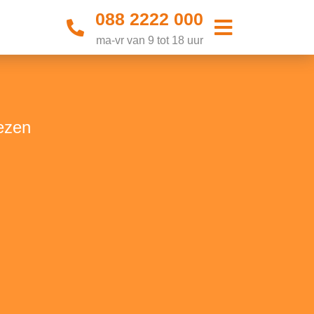
088 2222 000
ma-vr van 9 tot 18 uur
ezen