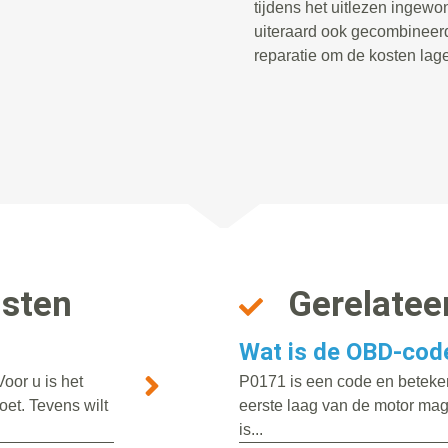
tijdens het uitlezen ingewo
uiteraard ook gecombineer
reparatie om de kosten lager
nsten
Gerelatee
Wat is de OBD-cod
oor u is het
P0171 is een code en beteken
oet. Tevens wilt
eerste laag van de motor mag
is...