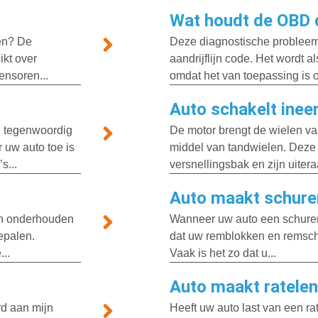
Wat houdt de OBD 
ten? De
Deze diagnostische probleem
ikt over
aandrijflijn code. Het wordt 
ensoren...
omdat het van toepassing is 
Auto schakelt inee
n tegenwoordig
De motor brengt de wielen va
 uw auto toe is
middel van tandwielen. Deze 
s...
versnellingsbak en zijn uitera
Auto maakt schure
ten onderhouden
Wanneer uw auto een schurend
bepalen.
dat uw remblokken en remschi
..
Vaak is het zo dat u...
Auto maakt ratelen
rd aan mijn
Heeft uw auto last van een rat