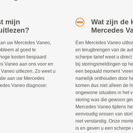
t mijn
Wat zijn de
uitlezen?
Mercedes Va
 aan uw Mercedes Vaneo,
Een Mercedes Vaneo uitleze
robleem al goed te
en terugbrengen van de auto
n hoge kosten bespaard
scherpe tarief weet u direc
es Vaneo aan ons voor en
bij storingsmeldingen op h
Vaneo uitlezen. Zo weet u
een bepaald moment ‘vreem
atie aan uw Mercedes
namelijk onthouden door he
cedes Vaneo diagnose:
komen dus niet alleen de h
ongewone situaties in het ve
storing was die gewoon gew
Mercedes Vaneo tijdens het
eenvoudig wissen van stor
niet verstandig. Onze mont
is en geven u een scherpe o