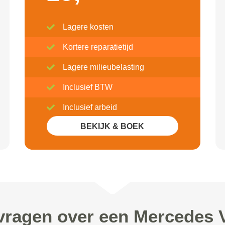
Lagere kosten
Kortere reparatietijd
Lagere milieubelasting
Inclusief BTW
Inclusief arbeid
BEKIJK & BOEK
vragen over een Mercedes 