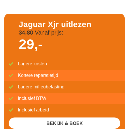
Jaguar Xjr uitlezen
34,80
Vanaf prijs:
29,-
Lagere kosten
Kortere reparatietijd
Lagere milieubelasting
Inclusief BTW
Inclusief arbeid
BEKIJK & BOEK