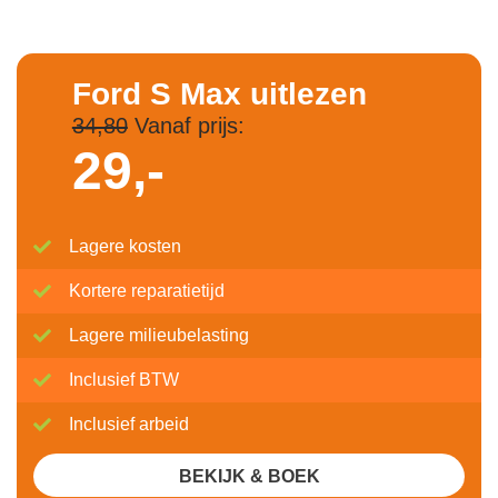
Ford S Max uitlezen
34,80
Vanaf prijs:
29,-
Lagere kosten
Kortere reparatietijd
Lagere milieubelasting
Inclusief BTW
Inclusief arbeid
BEKIJK & BOEK