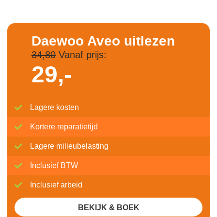
Daewoo Aveo uitlezen
34,80
Vanaf prijs:
29,-
Lagere kosten
Kortere reparatietijd
Lagere milieubelasting
Inclusief BTW
Inclusief arbeid
BEKIJK & BOEK