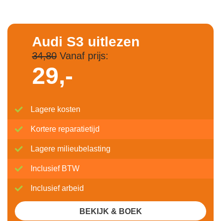
Audi S3 uitlezen
34,80
Vanaf prijs:
29,-
Lagere kosten
Kortere reparatietijd
Lagere milieubelasting
Inclusief BTW
Inclusief arbeid
BEKIJK & BOEK