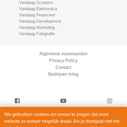
Vandaag Scooters
Vandaag Elektronica
Vandaag Financieel
Vandaag Development
Vandaag Marketing
Vandaag Fotografie
Algemene voorwaarden
Privacy Policy
Contact
Bedrijven Inlog
We gebruiken cookies om ervoor te zorgen dat onze
Vandaag Auto's is onderdeel van
website zo soepel mogelijk draait. Als je doorgaat met het
DIBA-Consultancy | KVK 98265768