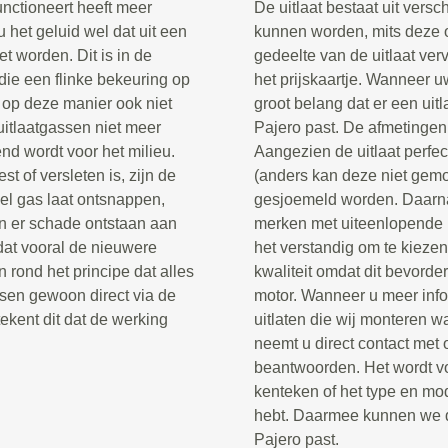
functioneert heeft meer
De uitlaat bestaat uit vers
 het geluid wel dat uit een
kunnen worden, mits deze o
t worden. Dit is in de
gedeelte van de uitlaat v
die een flinke bekeuring op
het prijskaartje. Wanneer u
 op deze manier ook niet
groot belang dat er een uit
itlaatgassen niet meer
Pajero past. De afmetingen 
end wordt voor het milieu.
Aangezien de uitlaat perfe
st of versleten is, zijn de
(anders kan deze niet gemo
el gas laat ontsnappen,
gesjoemeld worden. Daarnaas
an er schade ontstaan aan
merken met uiteenlopende p
dat vooral de nieuwere
het verstandig om te kiezen
 rond het principe dat alles
kwaliteit omdat dit bevorde
ssen gewoon direct via de
motor. Wanneer u meer info
tekent dit dat de werking
uitlaten die wij monteren 
neemt u direct contact met
beantwoorden. Het wordt v
kenteken of het type en mo
hebt. Daarmee kunnen we dir
Pajero past.