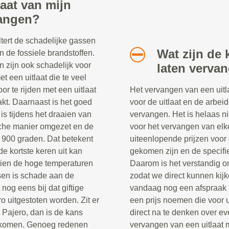
aat van mijn
vangen?
iltert de schadelijke gassen
Wat zijn de 
 de fossiele brandstoffen.
n zijn ook schadelijk voor
laten verva
t een uitlaat die te veel
or te rijden met een uitlaat
Het vervangen van een uitla
akt. Daarnaast is het goed
voor de uitlaat en de arbeid
 is tijdens het draaien van
vervangen. Het is helaas n
che manier omgezet en de
voor het vervangen van elke
n 900 graden. Dat betekent
uiteenlopende prijzen voor 
e kortste keren uit kan
gekomen zijn en de specifie
zien de hoge temperaturen
Daarom is het verstandig o
sen is schade aan de
zodat we direct kunnen kij
nog eens bij dat giftige
vandaag nog een afspraak b
o uitgestoten worden. Zit er
een prijs noemen die voor 
i Pajero, dan is de kans
direct na te denken over ev
ne komen. Genoeg redenen
vervangen van een uitlaat 