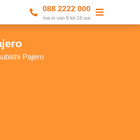
088 2222 000
ma-vr van 9 tot 18 uur
ajero
subishi Pajero