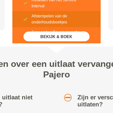
Interval
Afstempelen van de
onderhoudsboekjes
3 maanden Bovag garantie op
BEKIJK & BOEK
reparatie en onderhoud
en over een uitlaat vervang
Pajero
uitlaat niet
Zijn er vers
?
uitlaten?