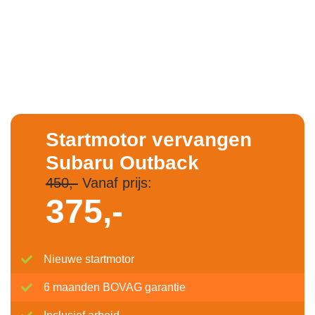
Startmotor vervangen
Subaru Outback
450,-
Vanaf prijs:
375,-
Nieuwe startmotor
6 maanden BOVAG garantie