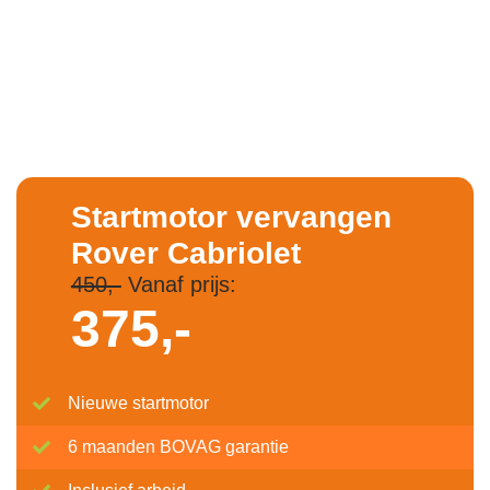
Startmotor vervangen
Rover Cabriolet
450,-
Vanaf prijs:
375,-
Nieuwe startmotor
6 maanden BOVAG garantie