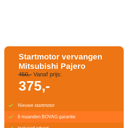
Startmotor vervangen
Mitsubishi Pajero
450,-
Vanaf prijs:
375,-
Nieuwe startmotor
6 maanden BOVAG garantie