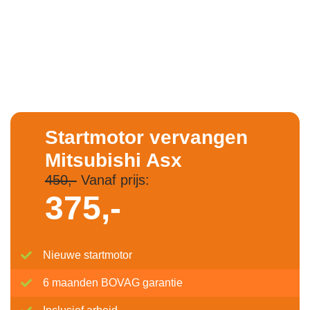
Startmotor vervangen
Mitsubishi Asx
450,-
Vanaf prijs:
375,-
Nieuwe startmotor
6 maanden BOVAG garantie