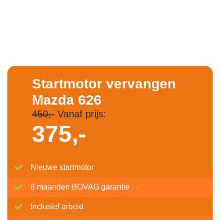
Startmotor vervangen
Mazda 626
450,-
Vanaf prijs:
375,-
Nieuwe startmotor
6 maanden BOVAG garantie
Inclusief arbeid