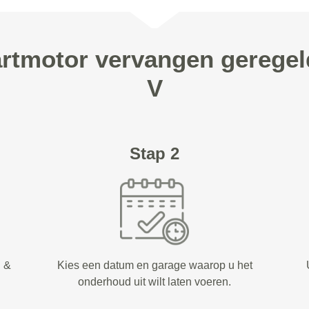
artmotor vervangen gerege
V
Stap 2
d &
Kies een datum en garage waarop u het
onderhoud uit wilt laten voeren.