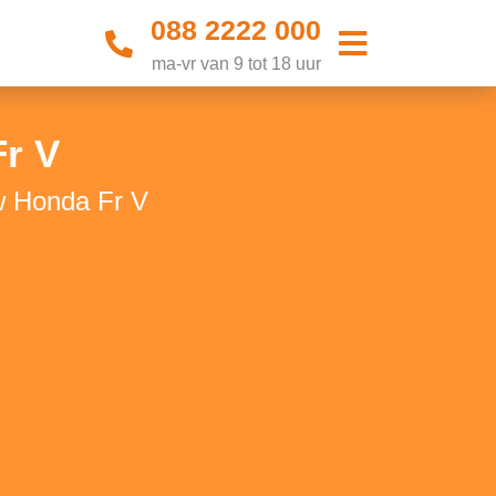
088 2222 000
ma-vr van 9 tot 18 uur
Fr V
w Honda Fr V