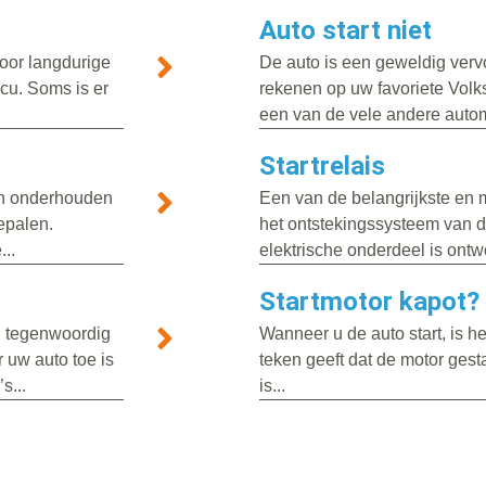
Auto start niet
oor langdurige
De auto is een geweldig vervo
ccu. Soms is er
rekenen op uw favoriete Volk
een van de vele andere autom
Startrelais
ten onderhouden
Een van de belangrijkste en
bepalen.
het ontstekingssysteem van de 
..
elektrische onderdeel is ontw
Startmotor kapot?
n tegenwoordig
Wanneer u de auto start, is het
 uw auto toe is
teken geeft dat de motor gest
s...
is...