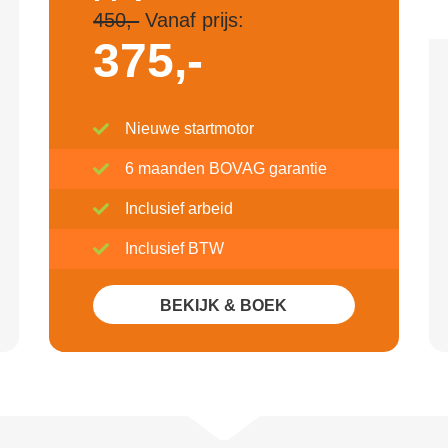
450,-
Vanaf prijs:
375,-
Nieuwe startmotor
6 maanden BOVAG garantie
Inclusief arbeid
Inclusief BTW
BEKIJK & BOEK