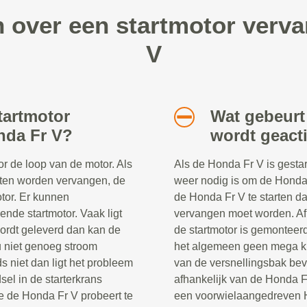
n over een startmotor verv
V
tartmotor
Wat gebeurt 
nda Fr V?
wordt geact
or de loop van de motor. Als
Als de Honda Fr V is gestar
eten worden vervangen, de
weer nodig is om de Honda F
otor. Er kunnen
de Honda Fr V te starten dan
ende startmotor. Vaak ligt
vervangen moet worden. Af
wordt geleverd dan kan de
de startmotor is gemonteerd
u niet genoeg stroom
het algemeen geen mega klu
s niet dan ligt het probleem
van de versnellingsbak bev
dsel in de starterkrans
afhankelijk van de Honda F
je de Honda Fr V probeert te
een voorwielaangedreven H