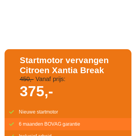
Startmotor vervangen
Citroen Xantia Break
450,-
Vanaf prijs:
375,-
Nieuwe startmotor
6 maanden BOVAG garantie