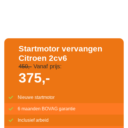
Startmotor vervangen
Citroen 2cv6
450,-
Vanaf prijs:
375,-
Nieuwe startmotor
6 maanden BOVAG garantie
Inclusief arbeid