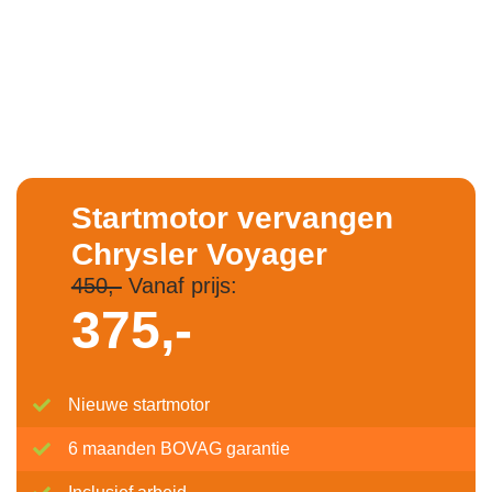
Startmotor vervangen
Chrysler Voyager
450,-
Vanaf prijs:
375,-
Nieuwe startmotor
6 maanden BOVAG garantie