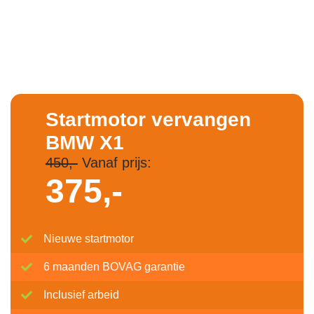
Startmotor vervangen
BMW X1
450,-
Vanaf prijs:
375,-
Nieuwe startmotor
6 maanden BOVAG garantie
Inclusief arbeid