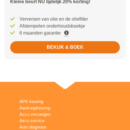
Kleine beurt NU tijdelijk 20% korting!
Verversen van olie en de oliefilter
Afstempelen onderhoudsboekje
6 maanden garantie
BEKIJK & BOEK
APK keuring
Aankoopkeuring
Accu vervangen
Airco service
Auto diagnose