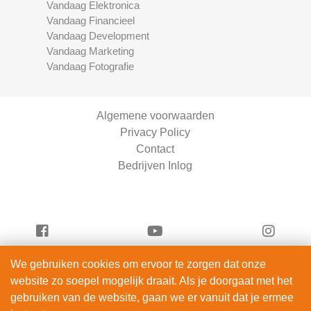
Vandaag Elektronica
Vandaag Financieel
Vandaag Development
Vandaag Marketing
Vandaag Fotografie
Algemene voorwaarden
Privacy Policy
Contact
Bedrijven Inlog
We gebruiken cookies om ervoor te zorgen dat onze
Vandaag Auto's is onderdeel van
website zo soepel mogelijk draait. Als je doorgaat met het
DIBA-Consultancy | KVK 98265768
gebruiken van de website, gaan we er vanuit dat je ermee
© 2012 – 2026