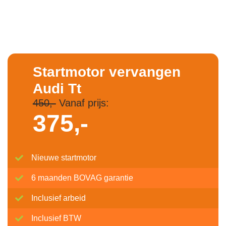
Startmotor vervangen
Audi Tt
450,-
Vanaf prijs:
375,-
Nieuwe startmotor
6 maanden BOVAG garantie
Inclusief arbeid
Inclusief BTW