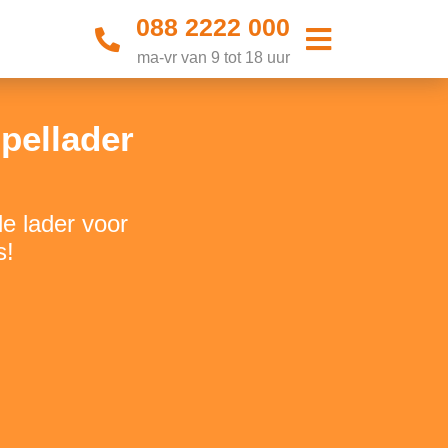
088 2222 000
ma-vr van 9 tot 18 uur
pellader
e lader voor
s!