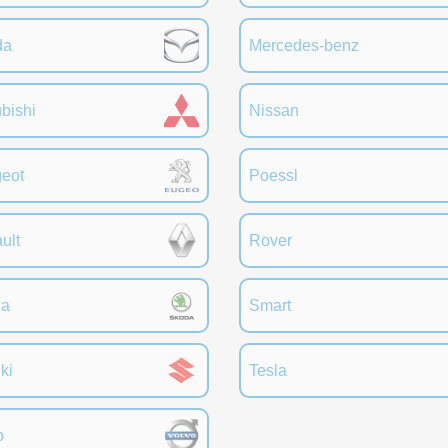
da
Mercedes-benz
bishi
Nissan
eot
Poessl
ult
Rover
da
Smart
ki
Tesla
o