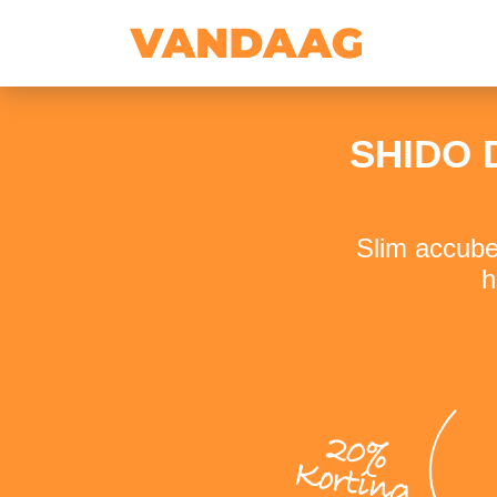
SHIDO D
Slim accube
h
20%
Korting