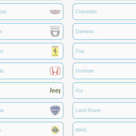
llac
Chevrolet
a
Daewoo
ri
Fiat
da
Hummer
Kia
ia
Land Rover
s
MAN