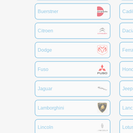
Buerstner
Cadi
Citroen
Daci
Dodge
Ferra
Fuso
Hon
Jaguar
Jeep
Lamborghini
Lanc
Lincoln
Lotu