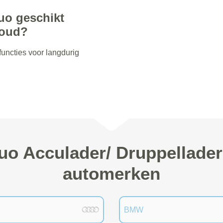
uo geschikt
houd?
functies voor langdurig
o Acculader/ Druppellader
automerken
BMW