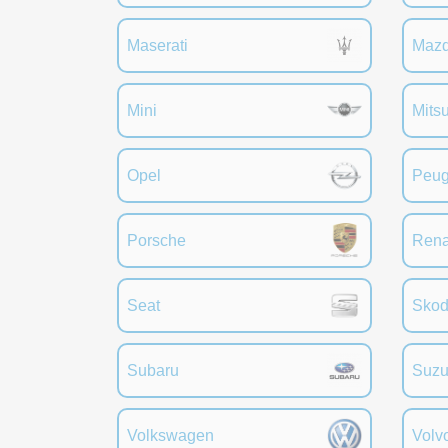
Maserati
Maz
Mini
Mitsu
Opel
Peug
Porsche
Rena
Seat
Sko
Subaru
Suzu
Volkswagen
Volv